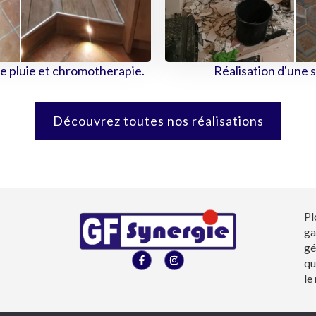
e pluie et chromotherapie.
Réalisation d'une s
Découvrez toutes nos réalisations
Pl
ga
gé
F
I
qu
a
n
c
s
le
e
t
b
a
o
g
o
r