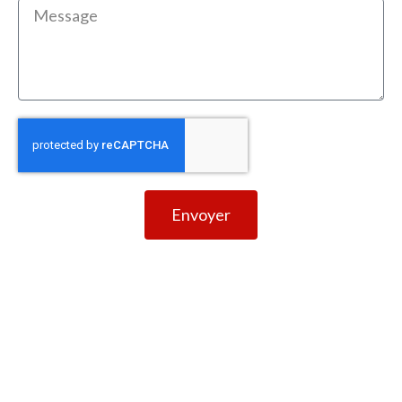
Envoyer
DEMANDE DE DEVIS
Laissez nous un message, nous nous
efforçons de répondre à toutes les
demandes dans les 48 heures les jours
ouvrables. Nous serons ravis de répondre à
vos questions.